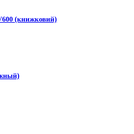
V600 (книжковий)
ижный)